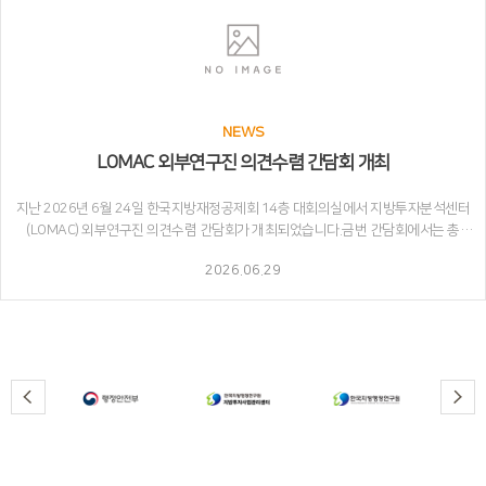
NEWS
LOMAC 외부연구진 의견수렴 간담회 개최
지난 2026년 6월 24일 한국지방재정공제회 14층 대회의실에서 지방투자분석센터
(LOMAC) 외부연구진 의견수렴 간담회가 개최되었습니다.금번 간담회에서는 총
9명의 외부연구진(수요 부문 4명, 비용 부문 5명)께서 참석하였으며, 타당성조사의
2026.06.29
합리성을 제고하기 위한 쟁점별 개선사항에 대해 깊이 있는 의견을 나누었습니다.
특히, 공공청사 및 산업단지 부문의 지침 연구와 관련하여 현장의 전문적이고 소중한
제언들이 다양하게 개진되었습니다.* 참석 외부연구진 명단(가나다 순) - 수요 부문
외부연구진: 김상겸 교수(단국대), 신영철 교수(대진대), 전봉걸 교수(서울시립대),
조창익 교수(한림대) - 비용 부문 외부연구진: 박영배 소장(그림건축), 서경덕 소장
(이가건축), 서상원 대표(영우피엠디), 임선 대표(반석피엠씨), 임채성 대표
(위드엘씨에스)