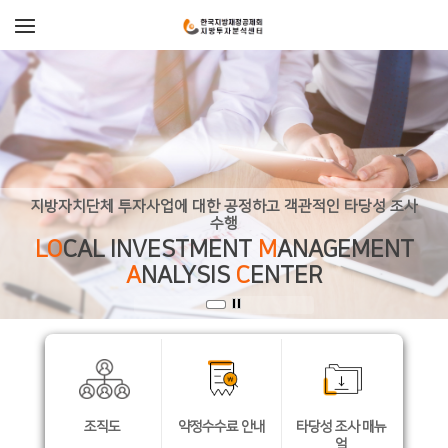
지방자치단체 투자사업에 대한 공정하고 객관적인 타당성 조사
수행
LO
CAL INVESTMENT
M
ANAGEMENT
A
NALYSIS
C
ENTER
조직도
약정수수료 안내
타당성 조사 매뉴
얼