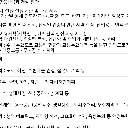
향(컨셉)과 개발 전략
 설정(설정 기준 및 사유 제시),
기준별 상세 검토자료(ex, 환경, 도로, 하천, 기존 취락지역, 절성토,
를 통한 업종 선정, 선정된 업종의 인근 지역 현황, 산업용지 면적 결
이용계획(계획인구, 계획면적 산정 과정 제시),
(환경요인, 업종별 특성, 집단화 및 협업화, 개발규모 등 고려)
 : 주변 주요도로 교통량 현황과 교통수요예측 등을 통한 진입도로
·대중교통·주차장 설치계획
획
: 도로, 하천, 주변마을 연결, 절성토 계획 등
호우, 사면, 하천, 지반 등의 재해저감계획
치수, 생태환경, 친수공간조성 계획 등
획 : 용수공급(공업용수, 생활용수), 오폐수처리, 우수처리, 도로 
 : 생태 네트워크, 자연형 하천, 고효율에너지, 옥상녹화 등 환경복
사비/운용비, 공사기간) 계획, 단독 및 주택 계획