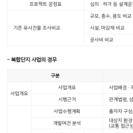
프로젝트 공정표
심의·허가 등 설계공
규모, 층수, 용도 비교
기존 유사건물 조사비교
시설, 마감재 비교
공사비 비교
- 복합단지 사업의 경우
구분
사업개요
사업배경·목
사업개요
시행근거
관계법령, 
사업수행계획
출자자 구성,
대상지 환경
개발여건 분석
(교통 접근성