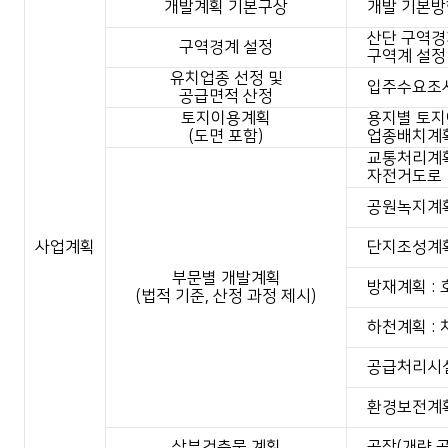
개발계획 기본구상
개발 기본방
산단 구역경계
구역경계 설정
구역계 설정 
유치업종 선정 및
입주수요조사
공급면적 산정
토지이용계획
용지별 토지
(도면 포함)
업종배치계획
교통처리계획
자전거도로
공원녹지계
사업계획
단지조성계획 
부문별 개발계획
방재계획 : 
(법적 기준, 산정 과정 제시)
하천계획 : 
공급처리시설계
환경보전계획
상부건축물 계획
공장(개략 공