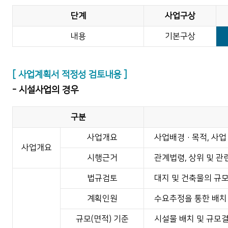
단계
사업구상
내용
기본구상
[ 사업계획서 적정성 검토내용 ]
- 시설사업의 경우
구분
사업개요
사업배경·목적, 사업
사업개요
시행근거
관계법령, 상위 및 관
법규검토
대지 및 건축물의 규모
계획인원
수요추정을 통한 배치
규모(면적) 기준
시설물 배치 및 규모