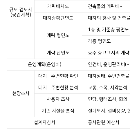
개략배치도
건축물의 개략배치
규모 검토서
(공간계획)
대지종횡단면도
대지의 경사 및 건축
1층 및 기준층 평면도
개략 평면도
각층 평면도
개략 단면도
층수 층고표시의 개략
운영계획(운영비)
인건비, 운영관리비(시
대지·주변현황 확인
대지상태, 주변건축물
대지·주변현황 분석
교통, 수목, 시각분석
현장조사
사용자 조사
면담, 행태조사, 회의
기존 시설물 분석
설계도서, 설비용량, 
설계지침서
공사관련 예산서