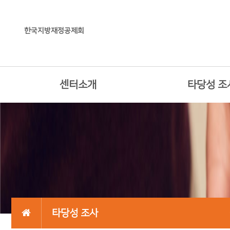
한국지방재정공제회
센터소개
타당성 조
타당성 조사