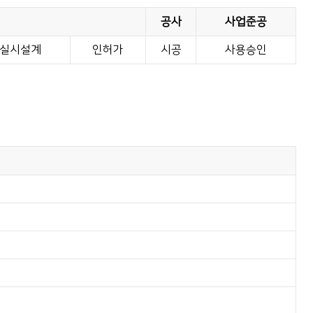
공사
사업준공
실시설계
인허가
시공
사용승인