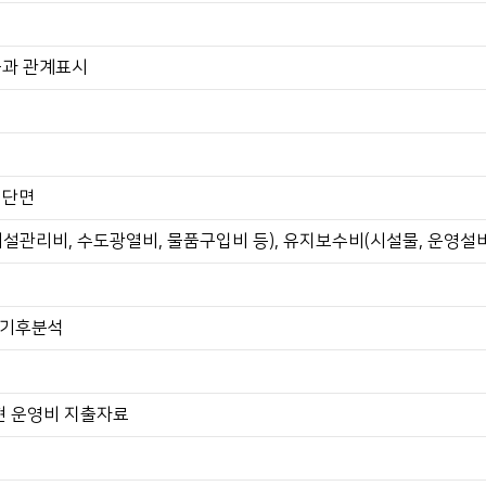
물과 관계표시
 단면
설관리비, 수도광열비, 물품구입비 등), 유지보수비(시설물, 운영설비
, 기후분석
현 운영비 지출자료