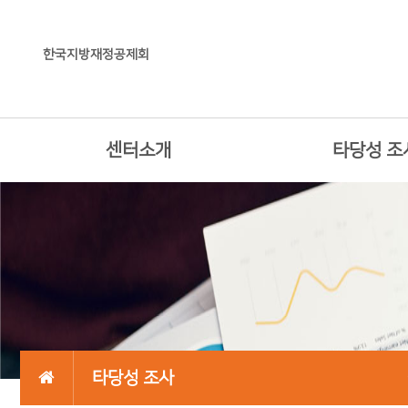
한국지방재정공제회
센터소개
타당성 조
타당성 조사