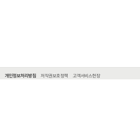
개인정보처리방침
저작권보호정책
고객서비스헌장
홈페이지 개선의견
찾아오시는 길
서울특별시 마포구 마포대로 136 (공덕동, 지방재정회관) 13층
TEL. (02)3274-2515
FAX.
(02)3274-2599
Copyright (c) 2021 Local Finance Association. All Right Reserved.