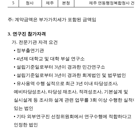
5
청사
제주
본청
제주 연동행정복합청사 건
주
:
계약금액은 부가가치세가 포함된 금액임
3.
연구진 참가자격
가
.
전문기관 자격 요건
•
정부출연기관
•
4
년제 대학교 및 대학 부설 연구소
•
설립기준일로부터
3
년이 경과한 민간연구소
•
설립기준일로부터
3
년이 경과한 회계법인 및 법무법인
•
유사용역 수행 실적으로 최근
3
년 이내 타당성조사
,
예비타당성조사
,
타당성 재조사
,
적격
성조사
,
기본설계 및
실시설계 등 조사와 설계 관련 업무를
3
회 이상 수행한 실적
있는 법인
•
기타 외부연구진 선정위원회에서 연구수행에 적합하다고
인정한 법인