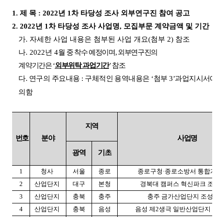
1.
제 목
: 2022
년
1
차 타당성 조사 외부연구진 참여 공고
2. 2022
년
1
차 타당성 조사 사업명
,
모집부문 계약금액 및 기간
가
.
자세한 사업 내용은 첨부된 사업 개요
(
첨부
2)
참조
나
. 2022
년
4
월 중 착수 예정이며
,
외부연구진의
계약기간은
‘
외부위탁 과업기간
’
참조
다
.
연구의 주요내용
:
구체적인 용역내용은
‘
첨부
3’
과업지시서에
의함
지역
번호
분야
사업명
광역
기초
1
청사
서울
종로
종로구청
·
종로소방서 통합
2
산업단지
대구
본청
경북대 캠퍼스 혁신파크 조
3
산업단지
충북
충주
충주 금가산업단지 조성
4
산업단지
충북
음성
음성 제
2
생극 일반산업단지 