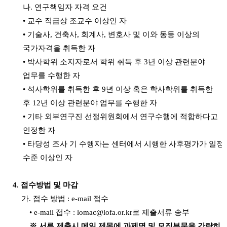
나
.
연구책임자 자격 요건
•
교수 직급상 조교수 이상인 자
•
기술사
,
건축사
,
회계사
,
변호사 및 이와 동등 이상의
국가자격을 취득한 자
•
박사학위 소지자로서 학위 취득 후
3
년 이상 관련분야
업무를 수행한 자
•
석사학위를 취득한 후
9
년 이상 혹은 학사학위를 취득한
후
12
년 이상 관련분야 업무를 수행한 자
•
기타 외부연구진 선정위원회에서 연구수행에 적합하다고
인정한 자
•
타당성 조사 기 수행자는 센터에서 시행한 사후평가가 일정
수준 이상인 자
4.
접수방법 및 마감
가
.
접수 방법
: e-mail
접수
•
e-mail
접수
: lomac@lofa.or.kr
로 제출서류 송부
※
서류 제출시 메일 제목에 과제명 및 모집부문을 간략히