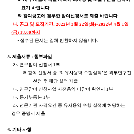
표기 바랍니다
.
※
참여공고에 첨부한 참여신청서로 제출 바랍니다
.
나
.
공고 및 모집기간
: 2022
년
3
월 22
일
(화
)~2022
년 4
월 1
일
(금
) 18:00
까지
•
접수된 문서는 일체 반환하지 않습니다
.
5.
제출서류
:
첨부파일
가
.
연구참여 신청서
1
부
※
참여 신청서 중
‘3.
유사용역 수행실적
’
은 외부연구진
선정 후 해당 실적 제출
나
.
연구참여 신청사업 사전용역 미참여 확인서
1
부
다
.
등기부등본
1
부
라
.
전문기관 자격요건 중 유사용역 수행 실적에 해당하는
경우 증명서 제출
6.
기타 사항