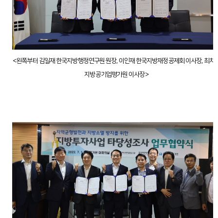
<왼쪽부터
김일재 한국지방행정연구원 원장,
이인재 한국지방재정공제회 이사장,
최치
지방공기업평가원 이사장
>